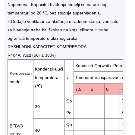
Napomena: Kapacitet hlađenja temelji se na usisnoj
temperaturi od 20 ℃, bez stupnja superhlađenja.
■
Dodajte ventilator za hlađenje u radnom stanju, ventilator
za hlađenje treba biti fiksiran na kraju cilindra ili treba
ograničiti temperaturu ulaznog zraka
RASHLADNI KAPACITET KOMPRESORA
R404A Watt (50Hz 380v)
Kapacitet Qo(watt) Potrošnja e
Kondenzirajući
Kompresori
temperatura
↓
Temperatura isparavanja (℃)
model
(℃)
7.5
5
0
-5
Qo
32880
30
Pe
8.86
Qo
27610
BFBV8
40
41.3Y