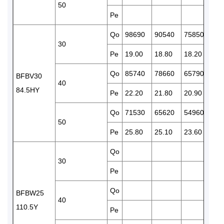
50
Pe
Qo
98690
90540
75850
63
30
Pe
19.00
18.80
18.20
17
Qo
85740
78660
65790
54
BFBV30
40
84.5HY
Pe
22.20
21.80
20.90
19
Qo
71530
65620
54960
45
50
Pe
25.80
25.10
23.60
21
Qo
83
30
Pe
23
Qo
72
BFBW25
40
110.5Y
Pe
27