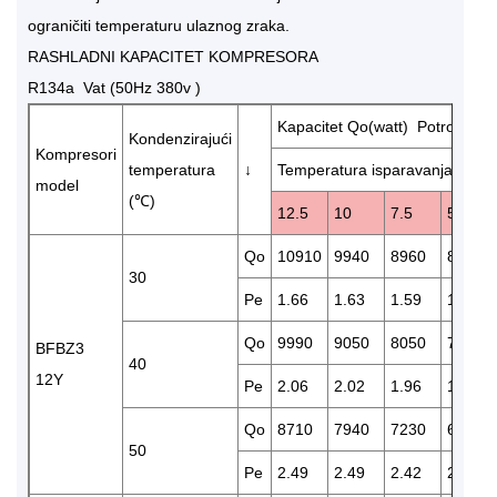
ograničiti temperaturu ulaznog zraka.
RASHLADNI KAPACITET KOMPRESORA
R134a Vat (50Hz 380v )
Kapacitet Qo(watt) Potrošnja e
Kondenzirajući
Kompresori
temperatura
↓
Temperatura isparavanja (℃)
model
(℃)
12.5
10
7.5
5
Qo
10910
9940
8960
8190
30
Pe
1.66
1.63
1.59
1.55
Qo
9990
9050
8050
7390
BFBZ3
40
12Y
Pe
2.06
2.02
1.96
1.90
Qo
8710
7940
7230
6520
50
Pe
2.49
2.49
2.42
2.35