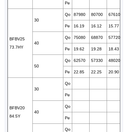
Pe
Qo
87980
80700
67610
56
30
Pe
16.19
16.12
15.77
15
Qo
75080
68870
57720
47
BFBV25
40
73.7HY
Pe
19.62
19.28
18.43
17
Qo
62570
57330
48020
39
50
Pe
22.85
22.25
20.90
19
Qo
58
30
Pe
18
Qo
55
BFBV20
40
84.5Y
Pe
20
Qo