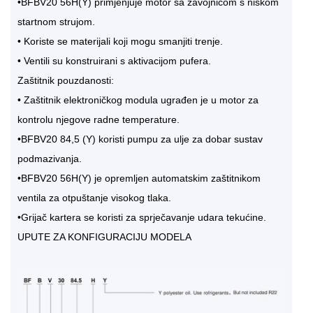
•BFBV20 56H(Y) primjenjuje motor sa zavojnicom s niskom
startnom strujom.
• Koriste se materijali koji mogu smanjiti trenje.
• Ventili su konstruirani s aktivacijom pufera.
Zaštitnik pouzdanosti:
• Zaštitnik elektroničkog modula ugrađen je u motor za
kontrolu njegove radne temperature.
•BFBV20 84,5 (Y) koristi pumpu za ulje za dobar sustav
podmazivanja.
•BFBV20 56H(Y) je opremljen automatskim zaštitnikom
ventila za otpuštanje visokog tlaka.
•Grijač kartera se koristi za sprječavanje udara tekućine.
UPUTE ZA KONFIGURACIJU MODELA