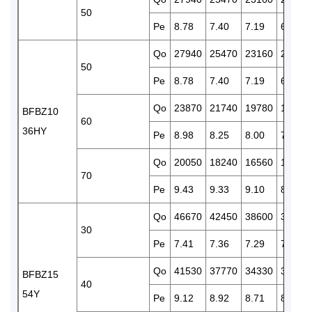
50
Pe
8.78
7.40
7.19
6.98
Qo
27940
25470
23160
21050
50
Pe
8.78
7.40
7.19
6.98
Qo
23870
21740
19780
17930
BFBZ10
60
36HY
Pe
8.98
8.25
8.00
7.75
Qo
20050
18240
16560
15000
70
Pe
9.43
9.33
9.10
8.45
Qo
46670
42450
38600
35070
30
Pe
7.41
7.36
7.29
7.18
Qo
41530
37770
34330
31120
BFBZ15
40
54Y
Pe
9.12
8.92
8.71
8.45