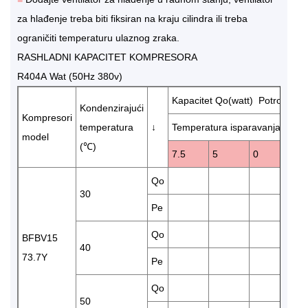
za hlađenje treba biti fiksiran na kraju cilindra ili treba
ograničiti temperaturu ulaznog zraka.
RASHLADNI KAPACITET KOMPRESORA
R404A Wat (50Hz 380v)
Kapacitet Qo(watt) Potrošnja e
Kondenzirajući
Kompresori
temperatura
↓
Temperatura isparavanja (℃)
model
(℃)
7.5
5
0
-5
Qo
56
30
Pe
15
Qo
48
BFBV15
40
73.7Y
Pe
18
Qo
50