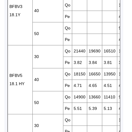
Qo
11500
BFBV3
40
18.1Y
Pe
4.47
Qo
9400
50
Pe
4.97
Qo
21440
19690
16510
13740
30
Pe
3.82
3.84
3.81
3.71
Qo
18150
16650
13950
11590
BFBV5
40
18.1 HY
Pe
4.71
4.65
4.51
4.31
Qo
14900
13660
11410
9450
50
Pe
5.51
5.39
5.13
4.82
Qo
17240
30
Pe
4.66