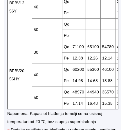
Qo
37280
BFBV12
40
56Y
Pe
13.47
Qo
50
Pe
Qo
71100
65100
54780
45110
30
Pe
12.38
12.26
12.14
11.59
Qo
60200
55300
46100
38100
BFBV20
40
56HY
Pe
14.98
14.68
13.88
12.99
Qo
48970
44940
36570
30120
50
Pe
17.14
16.48
15.35
14.11
Napomena: Kapacitet hlađenja temelji se na usisnoj
temperaturi od 20 ℃, bez stupnja superhlađenja.
■
Dodajte ventilator za hlađenje u radnom stanju, ventilator