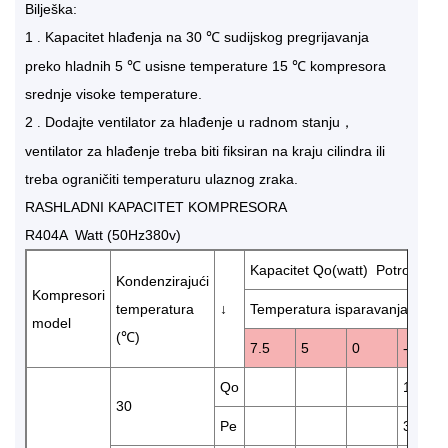
Bilješka:
1
Kapacitet hlađenja na 30 ℃ sudijskog pregrijavanja
.
preko hladnih 5 ℃ usisne temperature 15 ℃ kompresora
srednje visoke temperature.
2
Dodajte ventilator za hlađenje u radnom stanju，
.
ventilator za hlađenje treba biti fiksiran na kraju cilindra ili
treba ograničiti temperaturu ulaznog zraka.
RASHLADNI KAPACITET KOMPRESORA
R404A Watt (50Hz380v)
Kapacitet Qo(watt) Potrošnja e
Kondenzirajući
Kompresori
temperatura
↓
Temperatura isparavanja (℃)
model
(℃)
7.5
5
0
-5
Qo
13650
30
Pe
3.89