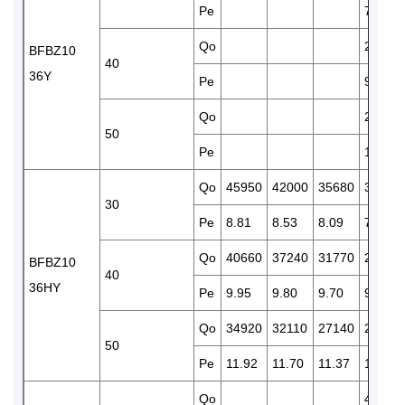
Pe
7.88
Qo
26290
BFBZ10
40
36Y
Pe
9.54
Qo
22470
50
Pe
11.10
Qo
45950
42000
35680
30400
30
Pe
8.81
8.53
8.09
7.88
Qo
40660
37240
31770
26290
BFBZ10
40
36HY
Pe
9.95
9.80
9.70
9.54
Qo
34920
32110
27140
22470
50
Pe
11.92
11.70
11.37
11.10
Qo
42450