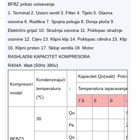
BFBZ prikaz usisavanja
1. Terminal 2. Usisni ventil 3. Filter 4. Tijelo 5. Glavna
osovina 6. Radilica 7. Spojna poluga 8. Donja ploča 9.
Električni grijač 10. Stražnja osovina 11. Poklopac stražnje
osovine 12. Cijev 13. Klipni klip 14. Poklopac cilindra 15. Klip
16. Klipni prsten 17. Sklop ventila 18. Motor
RASHLADNI KAPACITET KOMPRESORA
R404A Watt (50Hz 380v)
Kapacitet Qo(watt) Potrošnja e
Kondenzirajući
Kompresori
temperatura
↓
Temperatura isparavanja (℃)
model
(℃)
7.5
5
0
-5
Qo
9700
30
Pe
2.68
Qo
8200
BFBZ3