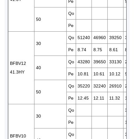
Pe
9.99
Qo
50
Pe
Qo
51240
46960
39250
32590
30
Pe
8.74
8.75
8.61
8.33
Qo
43280
39650
33130
27410
BFBV12
40
41.3HY
Pe
10.81
10.61
10.12
9.53
Qo
35220
32240
26910
22240
50
Pe
12.45
12.11
11.32
10.47
Qo
38110
30
Pe
10.21
Qo
32140
BFBV10