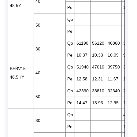
40
48.5Y
Pe
11.55
Qo
50
Pe
Qo
61190
56120
46860
38850
30
Pe
10.37
10.33
10.09
9.71
Qo
51940
47610
39750
32880
BFBV15
40
48.5HY
Pe
12.58
12.31
11.67
10.94
Qo
42390
38810
32340
26620
50
Pe
14.47
13.96
12.95
11.89
Qo
43870
30
Pe
11.97