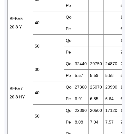
Pe
5.59
Qo
17560
BFBV5
40
26.8 Y
Pe
6.43
Qo
14260
50
Pe
7.17
Qo
32440
29750
24870
20700
30
Pe
5.57
5.59
5.58
5.47
Qo
27360
25070
20990
17400
BFBV7
40
26.8 HY
Pe
6.91
6.85
6.64
6.35
Qo
22390
20500
17120
14160
50
Pe
8.08
7.94
7.57
7.11
Qo
24820