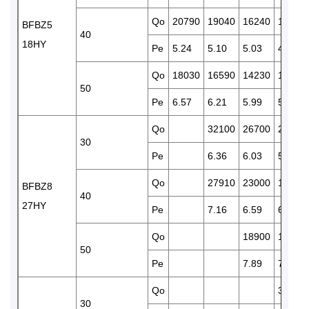
Qo
20790
19040
16240
13020
BFBZ5
40
18HY
Pe
5.24
5.10
5.03
4.89
Qo
18030
16590
14230
11090
50
Pe
6.57
6.21
5.99
5.60
Qo
32100
26700
22860
30
Pe
6.36
6.03
5.83
Qo
27910
23000
18800
BFBZ8
40
27HY
Pe
7.16
6.59
6.28
Qo
18900
15640
50
Pe
7.89
7.70
Qo
30400
30