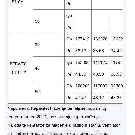
151.6Y
Pe
36
Qo
50
Pe
Qo
177410
162620
136220
11
30
Pe
36.13
35.66
34.42
32
Qo
153890
141120
117980
97
BFBW50
40
151.6HY
Pe
44.39
40.53
38.55
36
Qo
128260
117600
98300
81
50
Pe
47.47
46.12
43.26
40
Napomena: Kapacitet hlađenja temelji se na usisnoj
temperaturi od 20 ℃, bez stupnja superhlađenja.
■
Dodajte ventilator za hlađenje u radnom stanju, ventilator
za hlađenje treba biti fiksiran na kraju cilindra ili treba