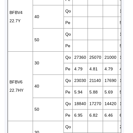
Qo
14370
BFBV4
40
22.7Y
Pe
5.35
Qo
11590
50
Pe
5.94
Qo
27360
25070
21000
17490
30
Pe
4.79
4.81
4.79
4.67
Qo
23030
21140
17690
14670
BFBV6
40
22.7HY
Pe
5.94
5.88
5.69
5.43
Qo
18840
17270
14420
11920
50
Pe
6.95
6.82
6.46
6.03
Qo
21000
30