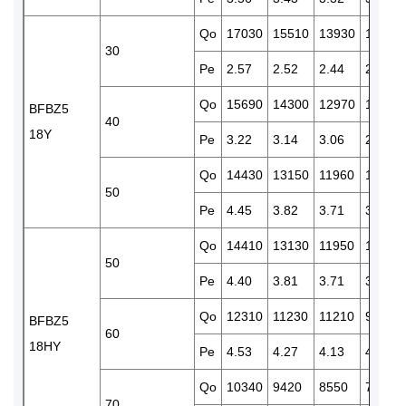
Qo
17030
15510
13930
12720
30
Pe
2.57
2.52
2.44
2.40
Qo
15690
14300
12970
11750
BFBZ5
40
18Y
Pe
3.22
3.14
3.06
2.96
Qo
14430
13150
11960
10800
50
Pe
4.45
3.82
3.71
3.61
Qo
14410
13130
11950
10880
50
Pe
4.40
3.81
3.71
3.60
Qo
12310
11230
11210
9270
BFBZ5
60
18HY
Pe
4.53
4.27
4.13
4.00
Qo
10340
9420
8550
7750
70