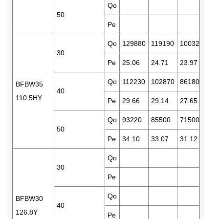
Qo
50
Pe
Qo
129880
119190
100320
83
30
Pe
25.06
24.71
23.97
23
Qo
112230
102870
86180
71
BFBW35
40
110.5HY
Pe
29.66
29.14
27.65
26
Qo
93220
85500
71500
59
50
Pe
34.10
33.07
31.12
28
Qo
96
30
Pe
27
Qo
83
BFBW30
40
126.8Y
Pe
30