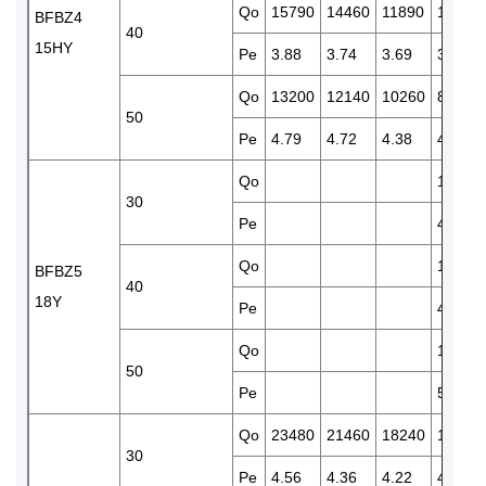
Qo
15790
14460
11890
10190
BFBZ4
40
15HY
Pe
3.88
3.74
3.69
3.68
Qo
13200
12140
10260
8450
50
Pe
4.79
4.72
4.38
4.27
Qo
15070
30
Pe
4.13
Qo
13020
BFBZ5
40
18Y
Pe
4.89
Qo
11090
50
Pe
5.60
Qo
23480
21460
18240
15070
30
Pe
4.56
4.36
4.22
4.13