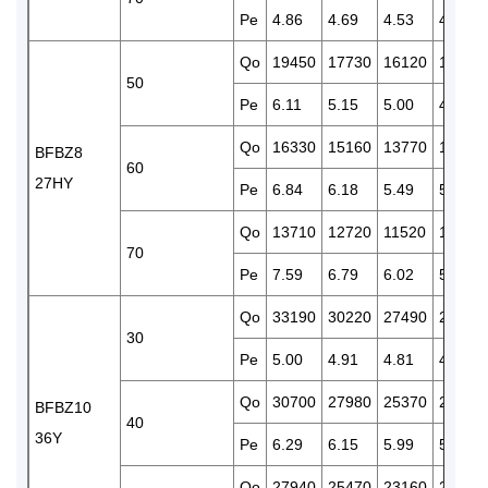
Pe
4.86
4.69
4.53
4.37
Qo
19450
17730
16120
14660
50
Pe
6.11
5.15
5.00
4.86
Qo
16330
15160
13770
12260
BFBZ8
60
27HY
Pe
6.84
6.18
5.49
5.31
Qo
13710
12720
11520
10250
70
Pe
7.59
6.79
6.02
5.80
Qo
33190
30220
27490
24890
30
Pe
5.00
4.91
4.81
4.69
Qo
30700
27980
25370
22990
BFBZ10
40
36Y
Pe
6.29
6.15
5.99
5.82
Qo
27940
25470
23160
21050