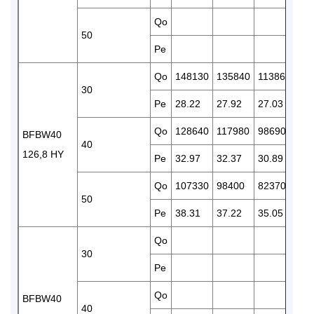
Qo
50
Pe
Qo
148130
135840
113860
94
30
Pe
28.22
27.92
27.03
25
Qo
128640
117980
98690
81
BFBW40
40
126,8 HY
Pe
32.97
32.37
30.89
29.
Qo
107330
98400
82370
68
50
Pe
38.31
37.22
35.05
32
Qo
11
30
Pe
33
Qo
10
BFBW40
40