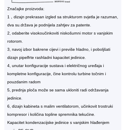
Značajke proizvoda:
1，dizajn prekrasan izgled sa strukturom svjetla je razuman,
dva su.država je podnijela zahtjev za patente.
2, odaberite visokoučinkoviti niskošumni motor s vanjskim
rotorom.
3, navoj izbor bakrene cijevi i previše hladno, i poboljšati
dizajn pipelfrte rashladni kapacitet jedinice.
4, unutar konfiguracije sustava i električnog uređaja i
kompletne konfiguracije, čine kontrolu turbine točnim i
pouzdanim radom
5, prednja ploča može se sama ukloniti radi održavanja
jedinice.
6, dizajn kabineta s malim ventilatorom, učinkovit trostruki
kompresor i količina topline spremnika tekućine.
Kapacitet kondenzacijske jedinice s vanjskim hlađenjem