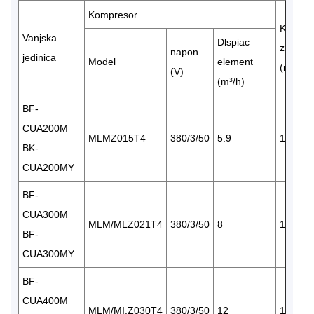
Kompresor
Količina
Vanjska
Dlspiac
zraka
napon
jedinica
Model
element
(m³/h)
(V)
(m³/h)
BF-
CUA200M
MLMZ015T4
380/3/50
5.9
1×3420
BK-
CUA200MY
BF-
CUA300M
MLM/MLZ021T4
380/3/50
8
1×3420
BF-
CUA300MY
BF-
CUA400M
MLM/MI.Z030T4
380/3/50
12
1×3420