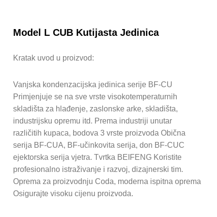
Model L CUB Kutijasta Jedinica
Kratak uvod u proizvod:
Vanjska kondenzacijska jedinica serije BF-CU
Primjenjuje se na sve vrste visokotemperaturnih
skladišta za hlađenje, zaslonske arke, skladišta,
industrijsku opremu itd. Prema industriji unutar
različitih kupaca, bodova 3 vrste proizvoda Obična
serija BF-CUA, BF-učinkovita serija, don BF-CUC
ejektorska serija vjetra. Tvrtka BEIFENG Koristite
profesionalno istraživanje i razvoj, dizajnerski tim.
Oprema za proizvodnju Coda, moderna ispitna oprema
Osigurajte visoku cijenu proizvoda.