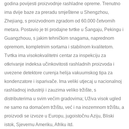
godina povijesti proizvodnje rashladne opreme. Trenutno
ima dvije baze za preradu smještene u Shengzhou,
Zhejiang, s proizvodnom zgradom od 60.000 četvornih
metara. Postavio je tri prodajne tvrtke u Šangaju, Pekingu i
Guangzhouu, s jakim tehničkim snagama, naprednom
opremom, kompletnim sortama i stabilnom kvalitetom.
Tvrtka ima visokokvalitetni centar za inspekciju za
otkrivanje indeksa učinkovitosti rashladnih proizvoda i
uvezene detektore curenja helija vakuumskog tipa za
kondenzatore i isparivače. Ima veliki utjecaj u nacionalnoj
rashladnoj industriji i zauzima veliko tržište, s
distributerima u svim većim gradovima; Uživa visok ugled
ne samo na domaćem tržištu, već i na inozemnom tržištu, a
proizvodi se izvoze u Europu, jugoistočnu Aziju, Bliski
istok, Sjevernu Ameriku, Afriku itd.