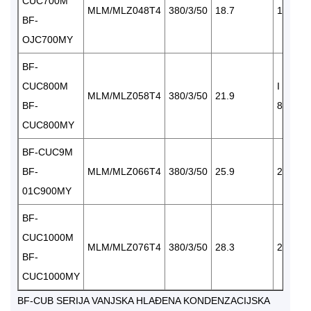
CUC700M
MLM/MLZ048T4
380/3/50
18.7
1×8750
BF-
OJC700MY
BF-
CUC800M
I ×
MLM/MLZ058T4
380/3/50
21.9
BF-
8750
CUC800MY
BF-CUC9M
BF-
MLM/MLZ066T4
380/3/50
25.9
2×6570
01C900MY
BF-
CUC1000M
MLM/MLZ076T4
380/3/50
28.3
2×6570
BF-
CUC1000MY
BF-CUB SERIJA VANJSKA HLAĐENA KONDENZACIJSKA