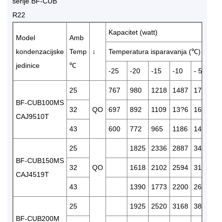
serije BF-CUB
R22
Kapacitet (watt)
Model
Amb
kondenzacijske
Temp
↓
Temperatura isparavanja (℃)
jedinice
℃
-25
-20
-15
-10
- 5
25
767
980
1218
1487
1777
BF-CUB100MS
32
QO
697
892
1109
13?6
1623
CAJ9510T
43
600
772
965
1186
1427
25
1825
2336
2887
3478
BF-CUB150MS
32
QO
1618
2102
2594
3124
CAJ4519T
43
1390
1773
2200
2661
25
1925
2520
3168
3871
BF-CUB200M