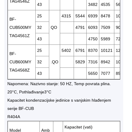
TAG4546Z
43
3482
4535
5673
25
4315
5544
6939
8478
10139
BF-
CUB500MY
32
QO
4791
6093
7509
9020
TAG4561Z
43
4750
5989
7282
25
5402
6791
8370
10121
12023
BF-
CUB600MY
32
.QO
5829
7316
8942
10692
TAG4568Z
43
5650
7077
8586
Napomena: Nazivno stanje: 50 HZ, Temp povrata plina.
20°C, Pothlađivanje3°C
Kapacitet kondenzacijske jedinice s vanjskim hlađenjem
serije BF-CUB
R404A
Kapacitet (vati)
Model
Amb