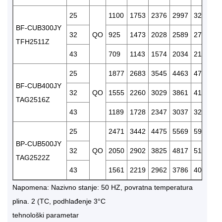
25
1100
1753
2376
2997
3207
3
BF-CUB300JY
32
QO
925
1473
2028
2589
2781
3
TFH2511Z
43
709
1143
1574
2034
2194
2
25
1877
2683
3545
4463
4788
5
BF-CUB400JY
32
QO
1555
2260
3029
3861
4158
4
TAG2516Z
43
1189
1728
2347
3037
3287
3
25
2471
3442
4475
5569
5954
6
BP-CUB500JY
32
QO
2050
2902
3825
4817
5171
5
TAG2522Z
43
1561
2219
2962
3786
4083
4
Napomena: Nazivno stanje: 50 HZ, povratna temperatura
plina. 2 (TC, podhlađenje 3°C
tehnološki parametar