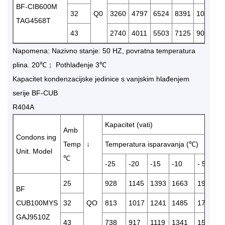
BF-CIB600M
32
Q0
3260
4797
6524
8391
10399
TAG4568T
43
2740
4011
5503
7125
9040
Napomena: Nazivno stanje: 50 HZ, povratna temperatura
plina. 20℃； Pothlađenje 3℃
Kapacitet kondenzacijske jedinice s vanjskim hlađenjem
serije BF-CUB
R404A
Kapacitet (vati)
Amb
Condons ing
Temp
↓
Temperatura isparavanja (℃)
Unit. Model
℃
-25
-20
-15
-10
- 5
25
928
1145
1393
1663
1956
BF
CUB100MYS
32
QO
813
1017
1241
1485
1746
GAJ9510Z
43
738
917
1119
1341
1579