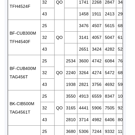
32
QO
1741
2268
2847
3476
TFH4524F
43
1458
1911
2413
2958
25
3476
4507
5615
6801
BF-CUB300M
32
QO
3141
4057
5047
6111
TFH4540F
43
2651
3424
4282
5207
25
2534
3600
4742
6084
7628
BF-CUB400M
32
QO
2240
3264
4274
5472
6856
TAG456T
43
1938
2821
3756
4692
5935
25
3550
4913
6559
8347
10277
BK-CIB500M
32
QO
3165
4441
5906
7505
9237
TAG4561T
43
2810
3714
4982
6406
8008
25
3680
5306
7244
9332
11567