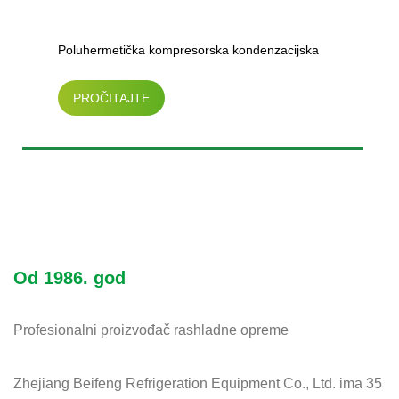
Poluhermetička kompresorska kondenzacijska
PROČITAJTE
jedinica hlađena zrakom（30HP-50HP）
VIŠE
Od 1986. god
Profesionalni proizvođač rashladne opreme
Zhejiang Beifeng Refrigeration Equipment Co., Ltd. ima 35