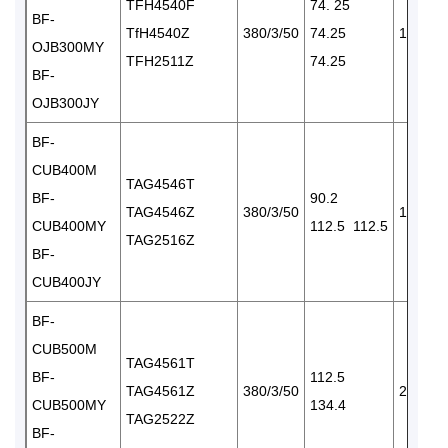
TFH4540F
74. 25
BF-
TfH4540Z
380/3/50
74.25
1×3520
OJB300MY
TFH2511Z
74.25
BF-
OJB300JY
BF-
CUB400M
TAG4546T
BF-
90.2
TAG4546Z
380/3/50
1×3520
CUB400MY
112.5 112.5
TAG2516Z
BF-
CUB400JY
BF-
CUB500M
TAG4561T
BF-
112.5
TAG4561Z
380/3/50
2×3520
CUB500MY
134.4
TAG2522Z
BF-