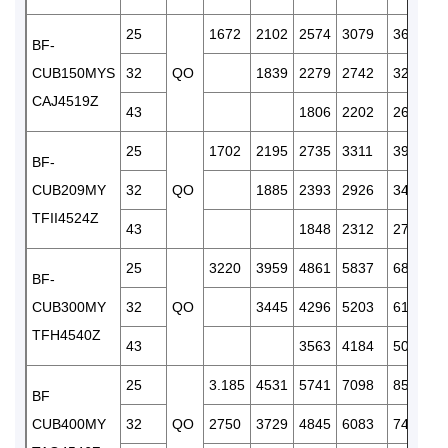
25
1672
2102
2574
3079
3611
BF-
CUB150MYS
32
QO
1839
2279
2742
3222
CAJ4519Z
43
1806
2202
2602
25
1702
2195
2735
3311
3914
BF-
CUB209MY
32
QO
1885
2393
2926
3475
TFII4524Z
43
1848
2312
2778
25
3220
3959
4861
5837
6878
BF-
CUB300MY
32
QO
3445
4296
5203
6157
TFH4540Z
43
3563
4184
5006
25
3.185
4531
5741
7098
8576
BF
CUB400MY
32
QO
2750
3729
4845
6083
7430