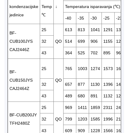
kondenzacijske
Temp
↓
Temperatura isparavanja (℃)
jedinice
℃
-40
-35
-30
-25
-23.3
-
25
613
813
1041
1291
1381
1
BF-
CUB100JYS
32
QO
514
699
906
1155
1211
1
CAJ2446Z
43
364
525
702
895
964
1
25
765
1003
1274
1573
1681
1
BF-
CUB150JYS
QO
32
657
877
1130
1396
1493
1
CAJ2464Z
43
489
680
891
1132
1211
1
25
969
1411
1859
2311
2465
2
BF-CUB200JY
32
QO
799
1203
1585
1996
2138
2
TFH2480Z
43
609
909
1228
1566
1685
1